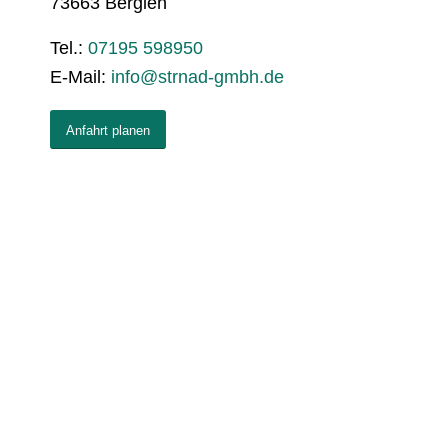
73663 Berglen
Tel.:
07195 598950
E-Mail:
info@strnad-gmbh.de
Anfahrt planen